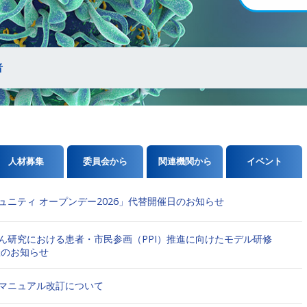
会員年会費改定
者
ム「会員ページ」ログインのお願いとクレジットカード決済につい
の変更のお知らせ
人材募集
委員会から
関連機関から
イベント
会員年会費改定
ュニティ オープンデー2026」代替開催日のお知らせ
ん研究における患者・市民参画（PPI）推進に向けたモデル研修
催のお知らせ
マニュアル改訂について