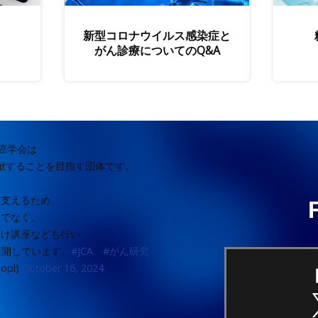
：産官学シンポジウム2026 動画公開のお知らせ
新型コロナウイルス感染症と
学会総会奨励賞受賞候補者推薦要項
がん診療についてのQ&A
原賞（研究業績褒賞）受賞候補者推薦要項
イオリソース研究センター：実験動物開発室 室長の公募
癌学会は
原賞（研究業績褒賞）受賞候補者推薦要項
献することを目指す団体です。
 Symposium 2026」のご案内
を支えるため、
けでなく、
回日本医療研究開発大賞」公募のご案内
向け講座なども行い、
展開しています。
#JCA
#がん研究
めとする健康に関する情報発信【参考文献37】
pl)
October 16, 2024
ん検診研究助成事業の公募について