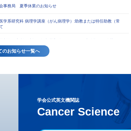
会事務局 夏季休業のお知らせ
医学系研究科 病理学講座（がん病理学）:助教または特任助教（常
て
展制御研究所：助教（免疫環境ダイナミクス研究分野）の公募に
てのお知らせ一覧へ
専任教員（病態学分野）の公募について
シンポジウム開催のお知らせ
腫瘍セミナー開催のお知らせ
学会公式英文機関誌
第16回 Glycoscience Frontier Seminar 開催のお知らせ
Cancer Science
めとする健康に関する情報発信【参考文献38】