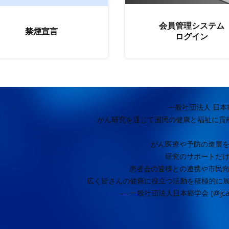
2026年6月25日
医療科学研究所
関連機関から
会員管理システム
禁煙宣言
2026年6月20日
第32回日本医
公募案内
ログイン
2026年6月20日
2026年度上
公募案内
2026年6月18日
理化学研究所バ
人材募集
一般社団法人 日本
2026年6月4日
2026年度上
公募案内
がん研究を通じて国民の健康と福祉に貢
2026年6月4日
「Glyco-Core
関連機関から
がん医療や予防の進展
研究のサポートだ
2026年6月4日
内閣府：「第９
公募案内
患者会の皆様との連携や市民
広く皆さんの健康に役立つ活動を積極的に
2026年6月3日
喫煙のがんを始
学会から
— 一般社団法人日本癌学会 (@jcao
2026年6月3日
2026年度が
公募案内