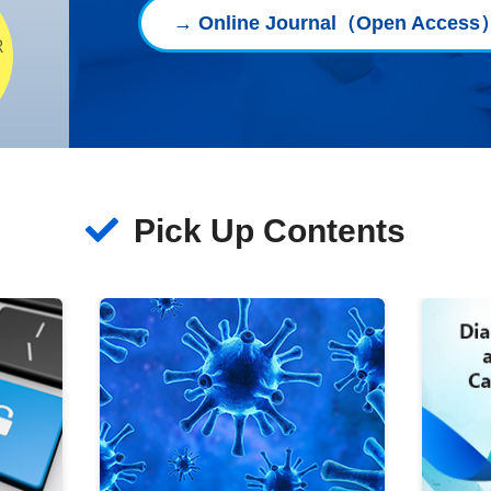
：「マイ・オンコロジー・ドリーム奨励賞」の公募について
→ Online Journal（Open Access
R
エンス振興財団：「千里ライフサイエンスセミナーY3」開催のお
的医療技術研究開発推進事業（産学官共同型）：六次公募のお知ら
命科学研究所10周年記念シンポジウム開催のお知らせ
Pick Up Contents
ログラム：日本人フェローの募集について
医学部・医学研究科：専任教員の公募（生命病態学 講師または助
サイエンス振興財団：助成事業（2件）について
ュニティ オープンデー2026」開催中止のお知らせ