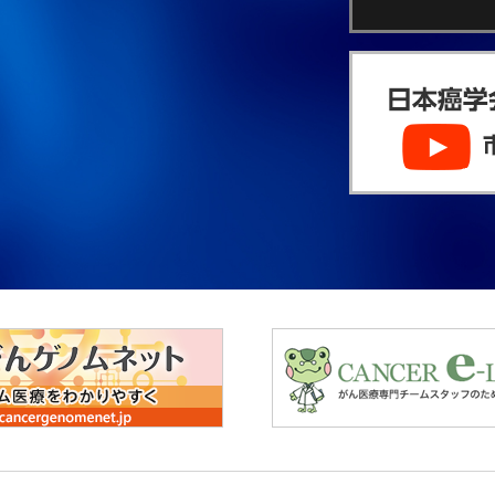
会・日本癌治療学会・日本癌学会『次世代シークエンサー等を⽤
ル検査に基づく固形がん診療に関するブリーフィングレポート』
お知らせ
展制御研究所：人材募集（3件）のお知らせ
究所 生物影響研究部：研究員の公募について
癌学会ワークショップのお知らせ
科学大臣表彰科学技術賞及び若手科学者賞候補者の推薦について
育機構（F-REI）：臨床研究・治験に関する委託研究公募開始のご
展制御研究所：ゲノム生物学研究分野 博士研究員（フルタイム職
て
第15回 Glycoscience Frontier Seminar 開催のお知らせ