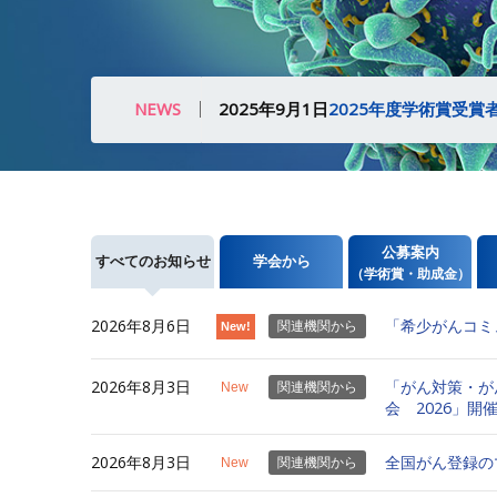
2025年1月22日 【
重要】再掲：一般
NEWS
2025年9月1日
2025年度学術賞受賞
2022年12月5日
新会員管理システ
2022年7月1日
重要：事業年度会期
公募案内
すべてのお知らせ
学会から
（学術賞・助成金）
2025年1月22日 【
重要】再掲：一般
2026年8月6日
「希少がんコミ
関連機関から
New!
2026年8月3日
「がん対策・が
New
関連機関から
会 2026」開
2026年8月3日
全国がん登録の
New
関連機関から