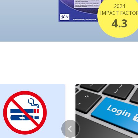
2026年7月15日
日本対がん協会
公募案内
2024
IMPACT FACTO
2026年7月13日
千里ライフサイ
4.3
関連機関から
知らせ
2026年7月8日
令和8年度革新
公募案内
せ
2026年7月8日
金沢大学ナノ生
関連機関から
2026年7月2日
武見国際保健プ
公募案内
2026年7月2日
横浜市立大学 
人材募集
教）について
2026年6月30日
加藤記念バイオ
公募案内
2026年6月25日
「希少がんコミ
関連機関から