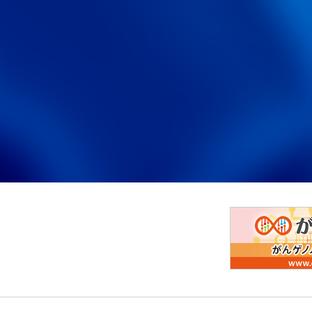
2026年6月2日
日本臨床腫瘍学
学会から
いた遺伝⼦パネ
アップデートの
2026年6月2日
金沢大学がん進
人材募集
2026年6月2日
環境科学技術研
人材募集
2026年6月2日
第40回日本肺
関連機関から
2026年6月1日
令和9年度文部
公募案内
2026年5月29日
福島国際研究教
公募案内
案内
2026年5月29日
金沢大学がん進
人材募集
員）募集につい
2026年5月25日
糖鎖生命コア研究所：
関連機関から