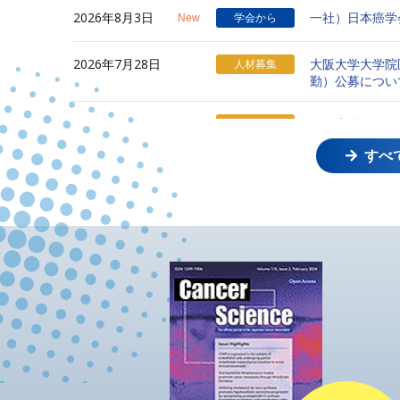
2026年8月3日
一社）日本癌学
New
学会から
2026年7月28日
大阪大学大学院
人材募集
勤）公募につい
2026年7月28日
金沢大学がん進
人材募集
ついて
すべ
2026年7月28日
東京理科大学：
人材募集
2026年7月21日
第1回 化血研
関連機関から
2026年7月21日
第29回遺伝性
関連機関から
2026年7月21日
糖鎖生命コア研究所：
関連機関から
2026年7月15日
喫煙のがんを始
学会から