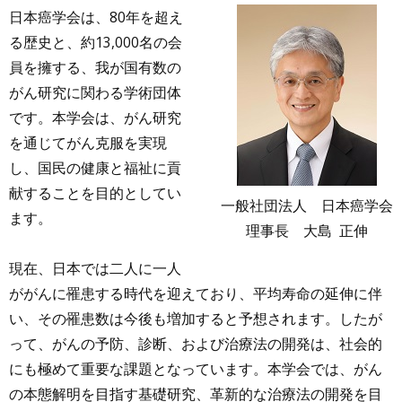
日本癌学会は、80年を超え
る歴史と、約13,000名の会
員を擁する、我が国有数の
がん研究に関わる学術団体
です。本学会は、がん研究
を通じてがん克服を実現
し、国民の健康と福祉に貢
献することを目的としてい
一般社団法人 日本癌学会
ます。
理事長 大島 正伸
現在、日本では二人に一人
ががんに罹患する時代を迎えており、平均寿命の延伸に伴
い、その罹患数は今後も増加すると予想されます。したが
って、がんの予防、診断、および治療法の開発は、社会的
にも極めて重要な課題となっています。本学会では、がん
の本態解明を目指す基礎研究、革新的な治療法の開発を目