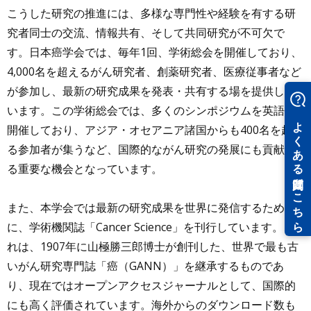
こうした研究の推進には、多様な専門性や経験を有する研
究者同士の交流、情報共有、そして共同研究が不可欠で
す。日本癌学会では、毎年1回、学術総会を開催しており、
4,000名を超えるがん研究者、創薬研究者、医療従事者など
が参加し、最新の研究成果を発表・共有する場を提供して
います。この学術総会では、多くのシンポジウムを英語で
開催しており、アジア・オセアニア諸国からも400名を超え
る参加者が集うなど、国際的ながん研究の発展にも貢献す
る重要な機会となっています。
また、本学会では最新の研究成果を世界に発信するため
に、学術機関誌「Cancer Science」を刊行しています。こ
れは、1907年に山極勝三郎博士が創刊した、世界で最も古
いがん研究専門誌「癌（GANN）」を継承するものであ
り、現在ではオープンアクセスジャーナルとして、国際的
にも高く評価されています。海外からのダウンロード数も