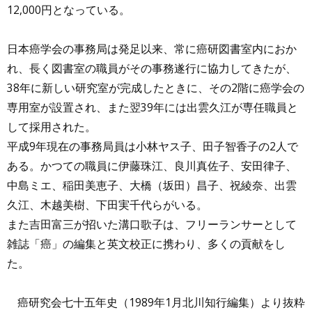
12,000円となっている。
日本癌学会の事務局は発足以来、常に癌研図書室内におか
れ、長く図書室の職員がその事務遂行に協力してきたが、
38年に新しい研究室が完成したときに、その2階に癌学会の
専用室が設置され、また翌39年には出雲久江が専任職員と
して採用された。
平成9年現在の事務局員は小林ヤス子、田子智香子の2人で
ある。かつての職員に伊藤珠江、良川真佐子、安田律子、
中島ミエ、稲田美恵子、大橋（坂田）昌子、祝綾奈、出雲
久江、木越美樹、下田実千代らがいる。
また吉田富三が招いた溝口歌子は、フリーランサーとして
雑誌「癌」の編集と英文校正に携わり、多くの貢献をし
た。
癌研究会七十五年史（1989年1月北川知行編集）より抜粋