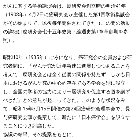
がんに関する学術講演会は、癌研究会創立時の明治41年
（1908年）4月2日に癌研究会が主催した第1回学術集談会
がその始まりで、以後毎年開催されてきた（この間の活動
の詳細は癌研究会七十五年史第・編通史第1章草創期を参
照）。
昭和10年（1935年）ごろになり、癌研究会の会員および研
究者間に、「がん研究が近年急速に進展しつつあることを
考えて、癌研究会とは全く従属の関係を持たず、しかも日
本におけるがん研究の中心的存在である学会を別に設立
し、全国の学者の協力により一層研究を促進する道を講ず
べきだ」との意見が起こってきた。このような状況をみ
て、昭和15年3月15日開催の第24回癌研究会理事会で、長
与癌研究会頭が提案して、新たに「日本癌学会」を設立す
ることにつき討議した。
協議の結果、その提案をもとに、