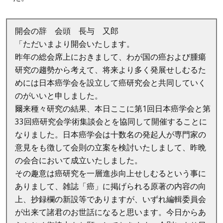
開会の辞 会頭 長与 又郎
「ただいまより開会いたします。
昨年の総会席上におきまして、わが国の癌および腫瘍
研究の趨勢から考えて、将来より多く発展せしむるた
めには日本癌学会を設立して癌研究会と共同していく
のがいいと申しました。
爾来種々研究の結果、本日ここに第1回日本癌学会と第
33回癌研究会学術集談会とを協同して開催することに
なりました。日本癌学会は十数名の発起人が専門家の
意見をも徴して会則の立案を検討いたしまして、昨晩
の会合において成立いたしました。
その趣意は癌研究を一層進歩向上せしむるという事に
ありまして、雑誌「癌」に掲げられる原著の内容の向
上、抄録欄の新設等でありますが、いずれ編輯委員会
が出来て諸君のお世話になると思います。今日からあ