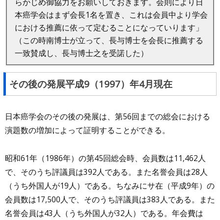
らかじめ御協力をお願いしておきます。会則により日
本癌学会はまず会長1名を置き、これは会員中より学会
における推薦に依って定むることになっていります」
（この時南博士が立って、長与博士を会長に推薦する
一致賛成し、長与博士之を受諾した）
その後の発展平成9（1997）年4月現在
日本癌学会のその後の発展は、第56回までの総会における
演題数の増加によって証明することができる。
昭和61年（1986年）の第45回総会時、会員数は11,462人
で、そのうち評議員は392人である。また名誉会員は28人
（うち外国人が19人）である。ちなみにサ在（平成9年）の
会員数は17,500人で、そのうち評議員は383人である。また
名誉会員は43人（うち外国人が32人）である。年会費は