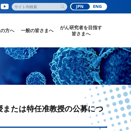
JPN
ENG
がん研究者を目指す
員の方へ
一般の皆さまへ
皆さまへ
授または特任准教授の公募につ