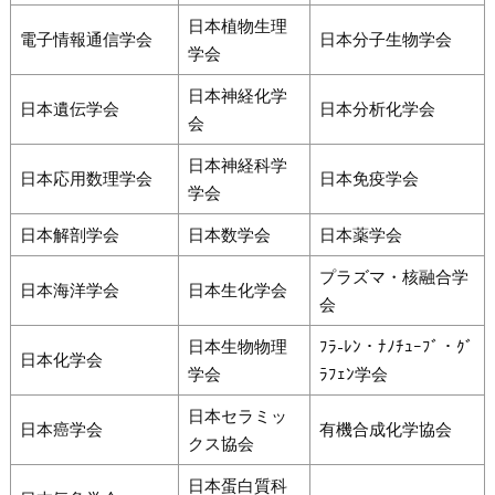
日本植物生理
電子情報通信学会
日本分子生物学会
学会
日本神経化学
日本遺伝学会
日本分析化学会
会
日本神経科学
日本応用数理学会
日本免疫学会
学会
日本解剖学会
日本数学会
日本薬学会
プラズマ・核融合学
日本海洋学会
日本生化学会
会
日本生物物理
ﾌﾗ-ﾚﾝ・ﾅﾉﾁｭｰﾌﾞ・ｸﾞ
日本化学会
学会
ﾗﾌｪﾝ学会
日本セラミッ
日本癌学会
有機合成化学協会
クス協会
日本蛋白質科