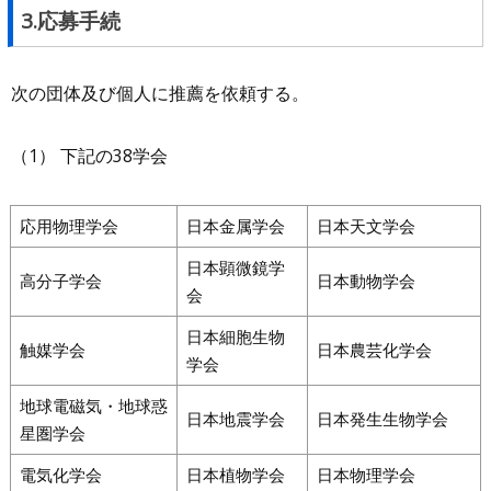
3.応募手続
次の団体及び個人に推薦を依頼する。
（1） 下記の38学会
応用物理学会
日本金属学会
日本天文学会
日本顕微鏡学
高分子学会
日本動物学会
会
日本細胞生物
触媒学会
日本農芸化学会
学会
地球電磁気・地球惑
日本地震学会
日本発生生物学会
星圏学会
電気化学会
日本植物学会
日本物理学会