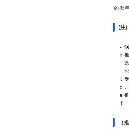
令和5
(注)
候
推
薦
受
こ
推
「
（