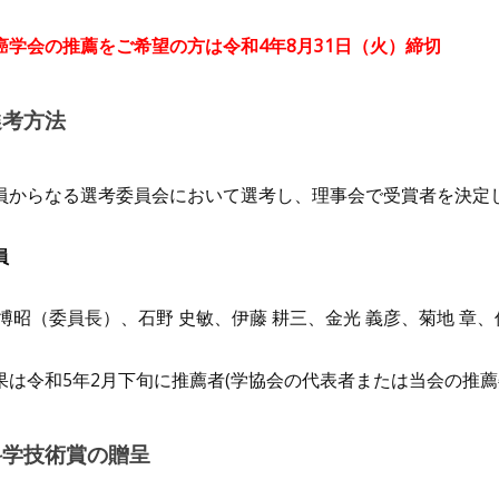
癌学会の推薦をご希望の方は令和4年8月31日（火）締切
 選考方法
員からなる選考委員会において選考し、理事会で受賞者を決定
員
博昭（委員長）、石野 史敏、伊藤 耕三、金光 義彦、菊地 章、
果は令和5年2月下旬に推薦者(学協会の代表者または当会の推薦
 科学技術賞の贈呈