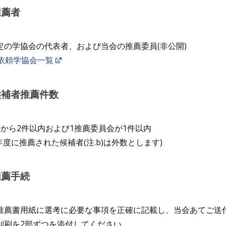
 推薦者
定の学協会の代表者、および当会の推薦委員(非公開)
依頼学協会一覧
 候補者推薦件数
会から2件以内および1推薦委員会が1件以内
年度に推薦された候補者(注.b)は外数とします)
 推薦手続
推薦書用紙に選考に必要な事項を正確に記載し、当会あてご送
別刷を2部ずつを添付してください。