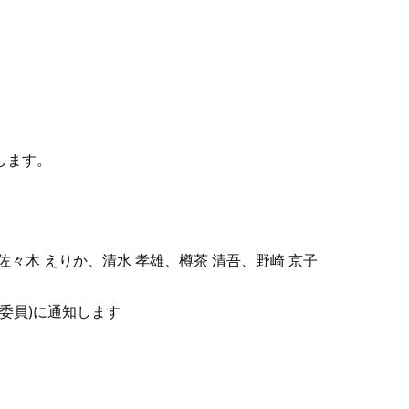
します。
佐々木 えりか、清水 孝雄、樽茶 清吾、野崎 京子
委員)に通知します