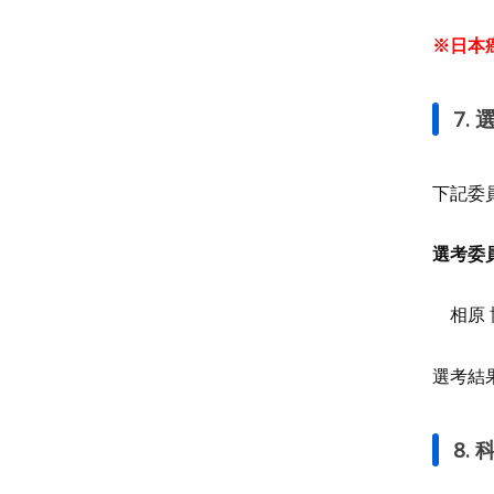
※日本
7.
下記委
選考委
相原 
選考結
8.