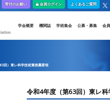
会員ログイン
よくあるご質問
寄付のお願い
学会概要
機関誌
学術集会
公募・募集
会
63回）東レ科学技術賞推薦要領
令和4年度（第63回）東レ