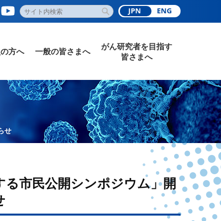
JPN
ENG
がん研究者を目指す
員の方へ
一般の皆さまへ
皆さまへ
らせ
する市民公開シンポジウム」開
せ