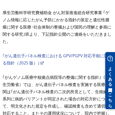
厚生労働科学研究費補助金 がん対策推進総合研究事業 ｢ゲ
ノム情報に応じたがん予防にかかる指針の策定と遺伝性腫
瘍に関する医療･社会体制の整備および国民の理解と参画に
関する研究｣班より、下記指針公開のご連絡をいただきまし
た。
｢がん遺伝子パネル検査における GPV/PGPV 対応手順に関す
る指針（2025 版）｣
｢がんゲノム医療中核拠点病院等の整備に関する指針｣（厚
生労働省）では、がん遺伝子パネル検査を実施する医療機
関は｢がん遺伝子パネル検査の二次的所見として、生殖細胞
系列に病的バリアントが同定された場合の対応方針につい
て、明文化された規定を作成し、確認検査も含めて適切に
対応すること。またその運用状況について、院内で把握し